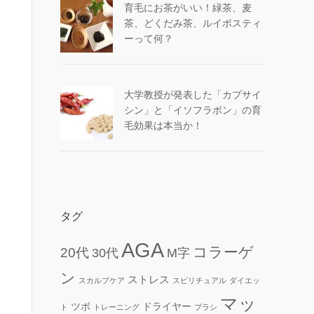
育毛にお茶がいい！緑茶、麦
茶、どくだみ茶、ルイボスティ
ーって何？
大学教授が発表した「カプサイ
シン」と「イソフラボン」の育
毛効果は本当か！
タグ
AGA
コラーゲ
20代
30代
M字
ン
ストレス
スカルプケア
スピリチュアル
ダイエッ
マッ
ツボ
ドライヤー
ト
トレーニング
ブラシ