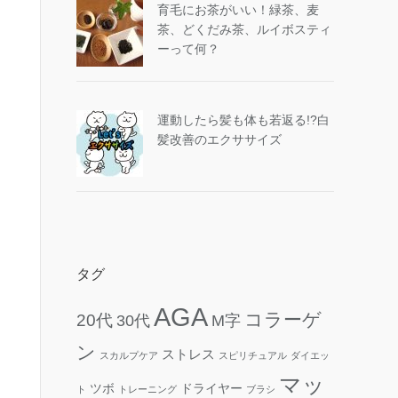
育毛にお茶がいい！緑茶、麦
茶、どくだみ茶、ルイボスティ
ーって何？
運動したら髪も体も若返る!?白
髪改善のエクササイズ
タグ
AGA
コラーゲ
20代
30代
M字
ン
ストレス
スカルプケア
スピリチュアル
ダイエッ
マッ
ツボ
ドライヤー
ト
トレーニング
ブラシ