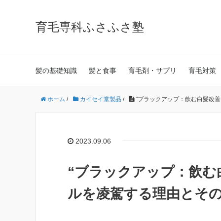
育毛専科ふさふさ塾
髪の基礎知識
髪と食事
育毛剤・サプリ
育毛対策
ホーム
/
カイセイ堂製品
/
"ブラックアップ：飲む白髪改
2023.09.06
“ブラックアップ：飲む
ルを凌駕する理由とその