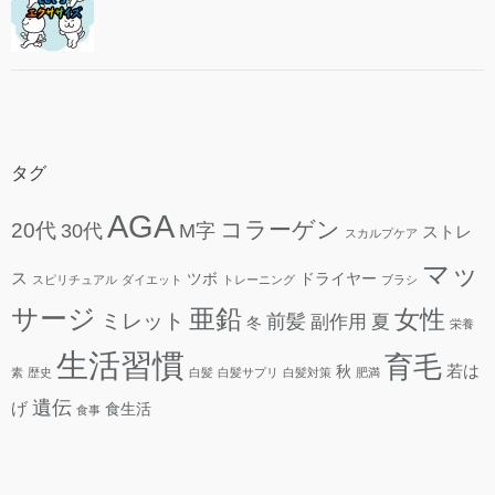
タグ
AGA
コラーゲン
20代
30代
M字
ストレ
スカルプケア
マッ
ス
ツボ
ドライヤー
スピリチュアル
ダイエット
トレーニング
ブラシ
サージ
亜鉛
女性
ミレット
前髪
副作用
夏
冬
栄養
生活習慣
育毛
若は
秋
素
歴史
白髪
白髪サプリ
白髪対策
肥満
遺伝
げ
食生活
食事