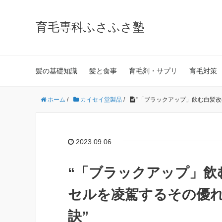
育毛専科ふさふさ塾
髪の基礎知識
髪と食事
育毛剤・サプリ
育毛対策
ホーム
/
カイセイ堂製品
/
"「ブラックアップ」飲む白髪
2023.09.06
“「ブラックアップ」飲
セルを凌駕するその優
訣”