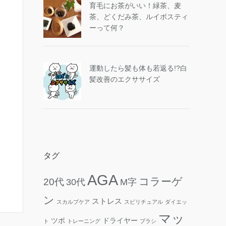
育毛にお茶がいい！緑茶、麦
茶、どくだみ茶、ルイボスティ
ーって何？
運動したら髪も体も若返る!?白
髪改善のエクササイズ
タグ
AGA
コラーゲ
20代
30代
M字
ン
ストレス
スカルプケア
スピリチュアル
ダイエッ
マッ
ツボ
ドライヤー
ト
トレーニング
ブラシ