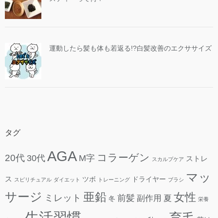
運動したら髪も体も若返る!?白髪改善のエクササイズ
タグ
AGA
コラーゲン
20代
30代
M字
ストレ
スカルプケア
マッ
ス
ツボ
ドライヤー
スピリチュアル
ダイエット
トレーニング
ブラシ
サージ
亜鉛
女性
ミレット
前髪
副作用
夏
冬
栄養
生活習慣