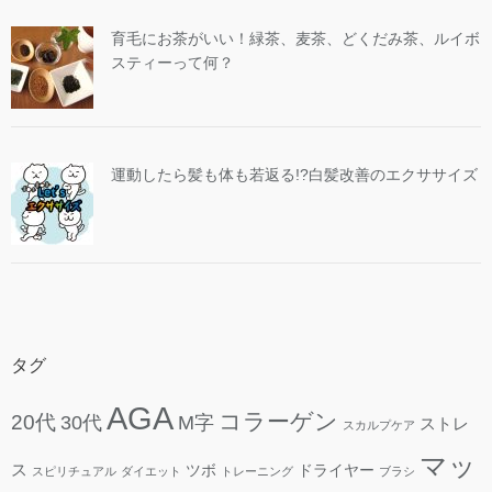
育毛にお茶がいい！緑茶、麦茶、どくだみ茶、ルイボ
スティーって何？
運動したら髪も体も若返る!?白髪改善のエクササイズ
タグ
AGA
コラーゲン
20代
30代
M字
ストレ
スカルプケア
マッ
ス
ツボ
ドライヤー
スピリチュアル
ダイエット
トレーニング
ブラシ