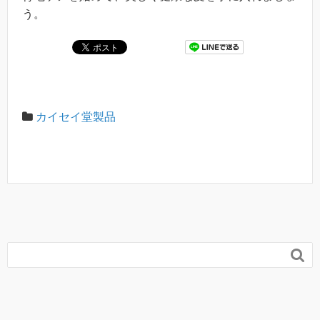
う。
カイセイ堂製品
