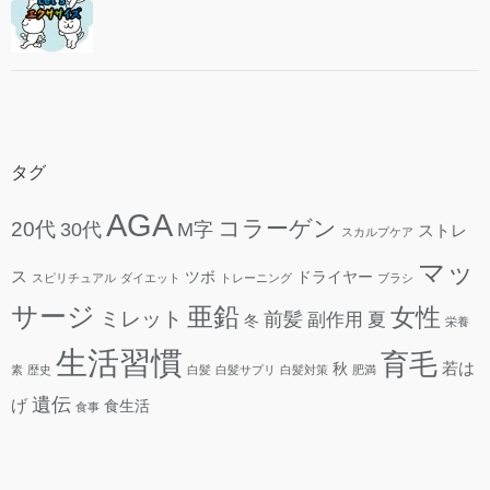
タグ
AGA
コラーゲン
20代
30代
M字
ストレ
スカルプケア
マッ
ス
ツボ
ドライヤー
スピリチュアル
ダイエット
トレーニング
ブラシ
サージ
亜鉛
女性
ミレット
前髪
副作用
夏
冬
栄養
生活習慣
育毛
若は
秋
素
歴史
白髪
白髪サプリ
白髪対策
肥満
遺伝
げ
食生活
食事