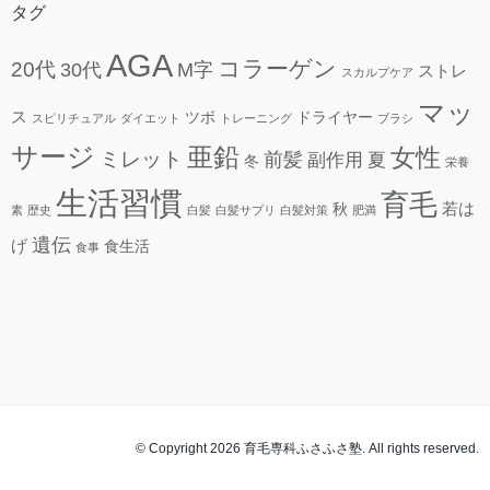
タグ
AGA
コラーゲン
20代
30代
M字
ストレ
スカルプケア
マッ
ス
ツボ
ドライヤー
スピリチュアル
ダイエット
トレーニング
ブラシ
サージ
亜鉛
女性
ミレット
前髪
副作用
夏
冬
栄養
生活習慣
育毛
若は
秋
素
歴史
白髪
白髪サプリ
白髪対策
肥満
遺伝
げ
食生活
食事
© Copyright 2026 育毛専科ふさふさ塾. All rights reserved.