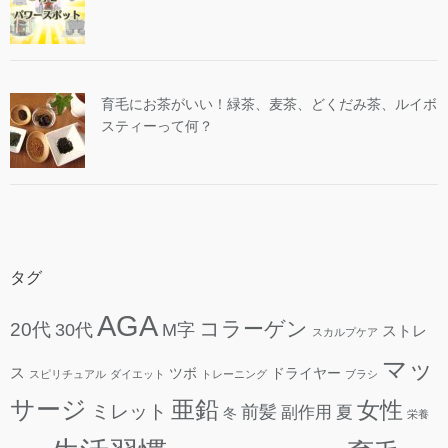
育毛にお茶がいい！緑茶、麦茶、どくだみ茶、ルイボ
スティーって何？
タグ
AGA
コラーゲン
20代
30代
M字
ストレ
スカルプケア
マッ
ス
ツボ
ドライヤー
スピリチュアル
ダイエット
トレーニング
ブラシ
サージ
亜鉛
女性
ミレット
前髪
副作用
夏
冬
栄養