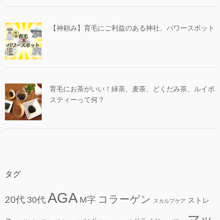
【神頼み】育毛にご利益のある神社、パワースポット
育毛にお茶がいい！緑茶、麦茶、どくだみ茶、ルイボ
スティーって何？
タグ
AGA
コラーゲン
20代
30代
M字
ストレ
スカルプケア
マッ