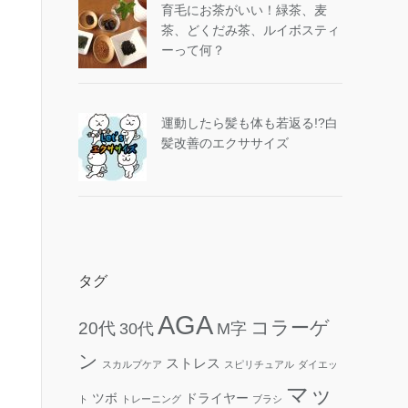
育毛にお茶がいい！緑茶、麦
茶、どくだみ茶、ルイボスティ
ーって何？
運動したら髪も体も若返る!?白
髪改善のエクササイズ
タグ
AGA
コラーゲ
20代
30代
M字
ン
ストレス
スカルプケア
スピリチュアル
ダイエッ
マッ
ツボ
ドライヤー
ト
トレーニング
ブラシ