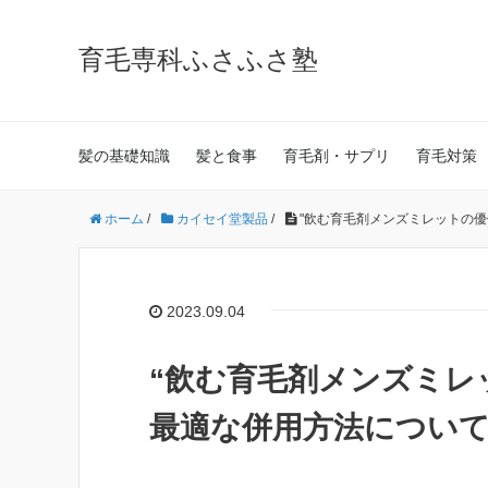
育毛専科ふさふさ塾
髪の基礎知識
髪と食事
育毛剤・サプリ
育毛対策
ホーム
/
カイセイ堂製品
/
"飲む育毛剤メンズミレットの優
2023.09.04
“飲む育毛剤メンズミレ
最適な併用方法について